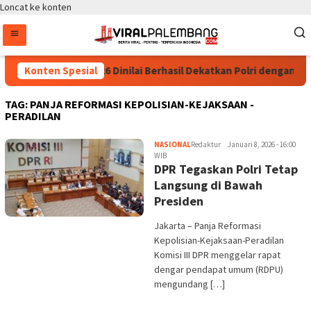
Loncat ke konten
Konten Spesial
Kapolri Cup 2026 Dinilai Berhasil Dekatkan Polri dengan G
TAG:
PANJA REFORMASI KEPOLISIAN-KEJAKSAAN -
PERADILAN
NASIONAL
Redaktur
Januari 8, 2026 - 16:00
WIB
DPR Tegaskan Polri Tetap
Langsung di Bawah
Presiden
Jakarta – Panja Reformasi
Kepolisian-Kejaksaan-Peradilan
Komisi III DPR menggelar rapat
dengar pendapat umum (RDPU)
mengundang […]