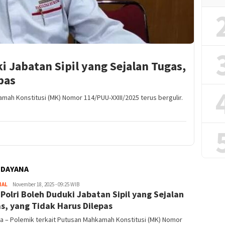
ki Jabatan Sipil yang Sejalan Tugas,
pas
mah Konstitusi (MK) Nomor 114/PUU-XXIII/2025 terus bergulir.
UDAYANA
NAL
Redaktur
November 18, 2025 - 09:25 WIB
: Polri Boleh Duduki Jabatan Sipil yang Sejalan
s, yang Tidak Harus Dilepas
a – Polemik terkait Putusan Mahkamah Konstitusi (MK) Nomor