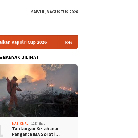
SABTU, 8 AGUSTUS 2026
Kapolri Cup 2026
Revisi UU HAM Dinilai Jadi Momentum 
G BANYAK DILIHAT
1
NASIONAL
12 Dilihat
Tantangan Ketahanan
Pangan: BIMA Soroti …