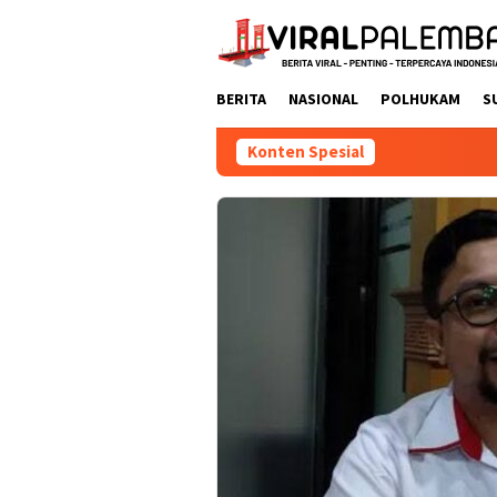
Loncat
ke
konten
BERITA
NASIONAL
POLHUKAM
S
Konten Spesial