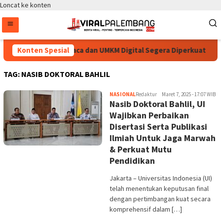
Loncat ke konten
rus Dipantau, Pojok Baca dan UMKM Digital Segera Diperkuat
Konten Spesial
TAG:
NASIB DOKTORAL BAHLIL
NASIONAL
Redaktur
Maret 7, 2025 - 17:07 WIB
Nasib Doktoral Bahlil, UI
Wajibkan Perbaikan
Disertasi Serta Publikasi
Ilmiah Untuk Jaga Marwah
& Perkuat Mutu
Pendidikan
Jakarta – Universitas Indonesia (UI)
telah menentukan keputusan final
dengan pertimbangan kuat secara
komprehensif dalam […]