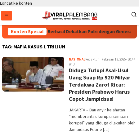
Loncat ke konten
polri Cup 2026 Dinilai Berhasil Dekatkan Polri dengan Generasi 
Konten Spesial
TAG:
MAFIA KASUS 1 TRILIUN
NASIONAL
Redaktur
Februari 13, 2025 - 20:47
WIB
Diduga Tutupi Asal-Usul
Uang Suap Rp 920 Milyar
Terdakwa Zarof Ricar:
Presiden Prabowo Harus
Copot Jampidsus!
JAKARTA – Bau anyir kejahatan
“memberantas korupsi sembari
korupsi” yang diduga dilakukan oleh
Jampidsus Febrie […]