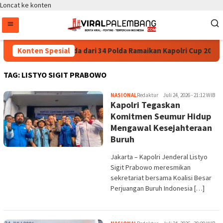
Loncat ke konten
35.936 Anak Muda dari 34 Polda Ramaikan Kapolri Cup 2026
Konten Spesial
TAG:
LISTYO SIGIT PRABOWO
NASIONAL
Redaktur
Juli 24, 2026 - 21:12 WIB
Kapolri Tegaskan
Komitmen Seumur Hidup
Mengawal Kesejahteraan
Buruh
Jakarta – Kapolri Jenderal Listyo
Sigit Prabowo meresmikan
sekretariat bersama Koalisi Besar
Perjuangan Buruh Indonesia […]