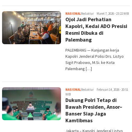
NASIONAL
Redaktur
Maret 7, 2026 - 23:22 WIB
Ojol Jadi Perhatian
Kapolri, Kedai ADO Presisi
Resmi Dibuka di
Palembang
PALEMBANG — Kunjungan kerja
Kapolri Jenderal Polisi Drs. Listyo
Sigit Prabowo, M.Si. ke Kota
Palembang […]
NASIONAL
Redaktur
Februari 14, 2026 - 20:51
WIB
Dukung Polri Tetap di
Bawah Presiden, Ansor–
Banser Siap Jaga
Kamtibmas
Jakarta – Kapolri Jenderal Listyo