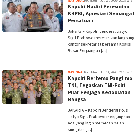
NASIONAL
Redaktur
Juli 24, 2026 - 20:09 WIB
Kapolri Hadiri Peresmian
KBPBI, Apresiasi Semangat
Persatuan
Jakarta – Kapolri Jenderal Listyo
Sigit Prabowo meresmikan langsung
kantor sekretariat bersama Koalisi
Besar Perjuangan […]
NASIONAL
Redaktur
Juli 14, 2026 - 19:25 WIB
Kapolri Bertemu Panglima
TNI, Tegaskan TNI-Polri
Pilar Penjaga Kedaulatan
Bangsa
JAKARTA – Kapolri Jenderal Polisi
Listyo Sigit Prabowo mengungkap
ada yang ingin memecah belah
sinegitas […]