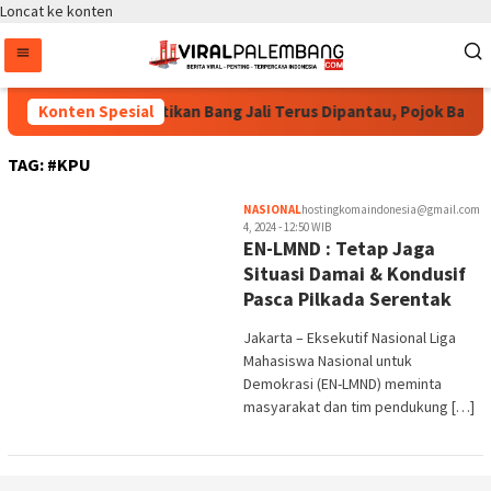
Loncat ke konten
ntang Puspayoga Pastikan Bang Jali Terus Dipantau, Pojok Baca d
Konten Spesial
TAG:
#KPU
NASIONAL
hostingkomaindonesia@gmail.com
4, 2024 - 12:50 WIB
EN-LMND : Tetap Jaga
Situasi Damai & Kondusif
Pasca Pilkada Serentak
Jakarta – Eksekutif Nasional Liga
Mahasiswa Nasional untuk
Demokrasi (EN-LMND) meminta
masyarakat dan tim pendukung […]