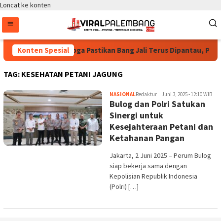
Loncat ke konten
Bintang Puspayoga Pastikan Bang Jali Terus Dipantau, Pojo
Konten Spesial
TAG:
KESEHATAN PETANI JAGUNG
NASIONAL
Redaktur
Juni 3, 2025 - 12:10 WIB
Bulog dan Polri Satukan
Sinergi untuk
Kesejahteraan Petani dan
Ketahanan Pangan
Jakarta, 2 Juni 2025 – Perum Bulog
siap bekerja sama dengan
Kepolisian Republik Indonesia
(Polri) […]