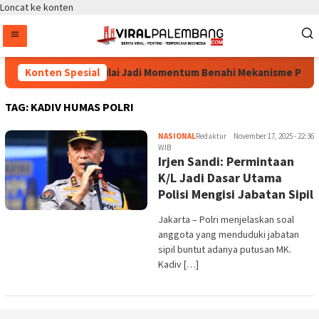
Loncat ke konten
Revisi UU HAM Dinilai Jadi Momentum Benahi Mekanisme Pen
Konten Spesial
TAG:
KADIV HUMAS POLRI
NASIONAL
Redaktur
November 17, 2025 - 22:36
WIB
Irjen Sandi: Permintaan
K/L Jadi Dasar Utama
Polisi Mengisi Jabatan Sipil
Jakarta – Polri menjelaskan soal
anggota yang menduduki jabatan
sipil buntut adanya putusan MK.
Kadiv […]