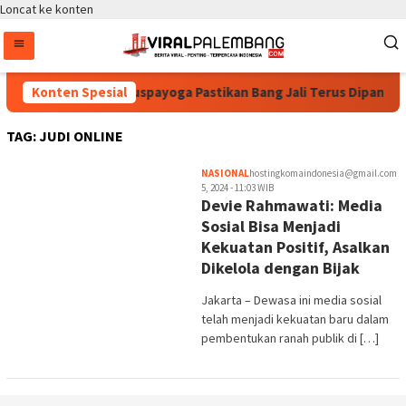
Loncat ke konten
Konten Spesial
Bintang Puspayoga Pastikan Bang Jali Terus Dipantau
TAG:
JUDI ONLINE
NASIONAL
hostingkomaindonesia@gmail.com
5, 2024 - 11:03 WIB
Devie Rahmawati: Media
Sosial Bisa Menjadi
Kekuatan Positif, Asalkan
Dikelola dengan Bijak
Jakarta – Dewasa ini media sosial
telah menjadi kekuatan baru dalam
pembentukan ranah publik di […]