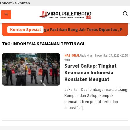
Loncat ke konten
Bintang Puspayoga Pastikan Bang Jali Terus Dipantau, Pojok
Konten Spesial
TAG:
INDONESIA KEAMANAN TERTINGGI
NASIONAL
Redaktur
November 17, 2025 - 20:59
WIB
Survei Gallup: Tingkat
Keamanan Indonesia
Konsisten Menguat
Jakarta – Dua lembaga riset, Litbang
Kompas dan Gallup, kompak
mencatat tren positif terhadap
situasi […]