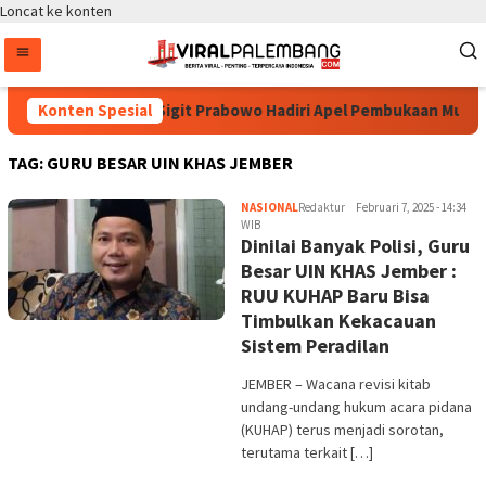
Loncat ke konten
Konten Spesial
Kapolri Listyo Sigit Prabowo Hadiri Apel Pembukaan Muktam
TAG:
GURU BESAR UIN KHAS JEMBER
NASIONAL
Redaktur
Februari 7, 2025 - 14:34
WIB
Dinilai Banyak Polisi, Guru
Besar UIN KHAS Jember :
RUU KUHAP Baru Bisa
Timbulkan Kekacauan
Sistem Peradilan
JEMBER – Wacana revisi kitab
undang-undang hukum acara pidana
(KUHAP) terus menjadi sorotan,
terutama terkait […]