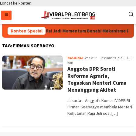
Loncat ke konten
Revisi UU HAM Dinilai Jadi Momentum Benahi Mekanisme Pen
Konten Spesial
TAG:
FIRMAN SOEBAGYO
NASIONAL
Redaktur
Desember 9, 2025 - 11:18
WIB
Anggota DPR Soroti
Reforma Agraria,
Tegaskan Menteri Cuma
Menanggung Akibat
Jakarta – Anggota Komisi IV DPR RI
Firman Soebagyo membela Menteri
Kehutanan Raja Juli soal […]