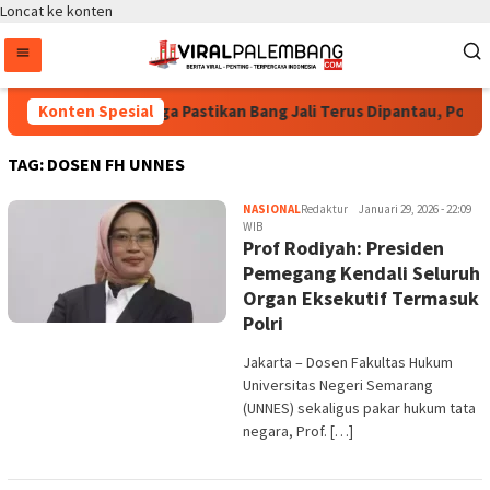
Loncat ke konten
Bintang Puspayoga Pastikan Bang Jali Terus Dipantau, Pojok
Konten Spesial
TAG:
DOSEN FH UNNES
NASIONAL
Redaktur
Januari 29, 2026 - 22:09
WIB
Prof Rodiyah: Presiden
Pemegang Kendali Seluruh
Organ Eksekutif Termasuk
Polri
Jakarta – Dosen Fakultas Hukum
Universitas Negeri Semarang
(UNNES) sekaligus pakar hukum tata
negara, Prof. […]