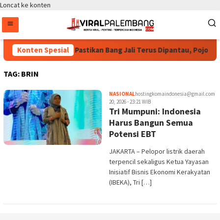
Loncat ke konten
Bintang Puspayoga Pastikan Bang Jali Terus Dipantau, Pojok B
Konten Spesial
TAG:
BRIN
NASIONAL
hostingkomaindonesia@gmail.com
20, 2026 - 23:21 WIB
Tri Mumpuni: Indonesia
Harus Bangun Semua
Potensi EBT
JAKARTA – Pelopor listrik daerah
terpencil sekaligus Ketua Yayasan
Inisiatif Bisnis Ekonomi Kerakyatan
(IBEKA), Tri […]