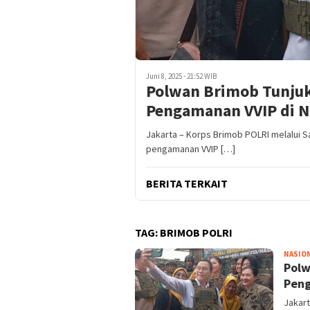
Juni 8, 2025 - 21:52 WIB
Polwan Brimob Tunjuk
Pengamanan VVIP di 
Jakarta – Korps Brimob POLRI melalui 
pengamanan VVIP […]
BERITA TERKAIT
TAG:
BRIMOB POLRI
NASIO
Polw
Peng
Jakart