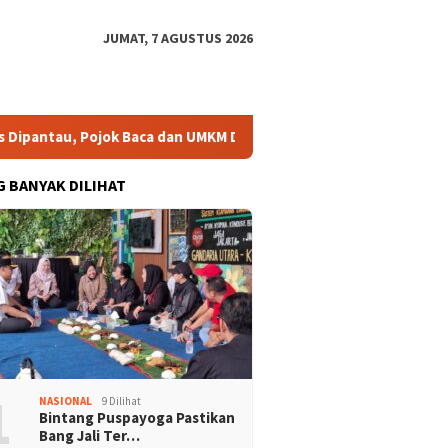
JUMAT, 7 AGUSTUS 2026
antau, Pojok Baca dan UMKM Digital Segera Diperkuat
Ris
G BANYAK DILIHAT
1
NASIONAL
9 Dilihat
Bintang Puspayoga Pastikan
Bang Jali Ter…