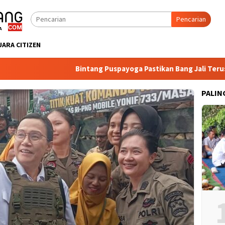
Pencarian
UARA CITIZEN
Bintang Puspayoga Pastikan Bang Jali Terus Dip
PALIN