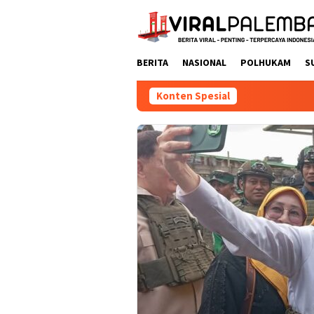
Loncat
ke
konten
BERITA
NASIONAL
POLHUKAM
S
Konten Spesial