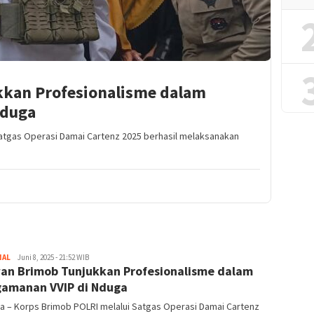
kan Profesionalisme dalam
Nduga
Satgas Operasi Damai Cartenz 2025 berhasil melaksanakan
NAL
Redaktur
Juni 8, 2025 - 21:52 WIB
an Brimob Tunjukkan Profesionalisme dalam
amanan VVIP di Nduga
a – Korps Brimob POLRI melalui Satgas Operasi Damai Cartenz