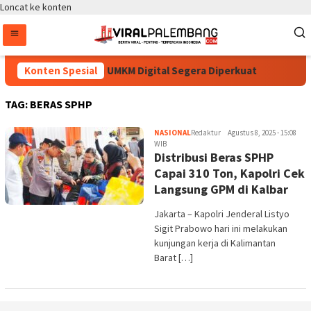
Loncat ke konten
antau, Pojok Baca dan UMKM Digital Segera Diperkuat
Konten Spesial
Ris
TAG:
BERAS SPHP
NASIONAL
Redaktur
Agustus 8, 2025 - 15:08
WIB
Distribusi Beras SPHP
Capai 310 Ton, Kapolri Cek
Langsung GPM di Kalbar
Jakarta – Kapolri Jenderal Listyo
Sigit Prabowo hari ini melakukan
kunjungan kerja di Kalimantan
Barat […]