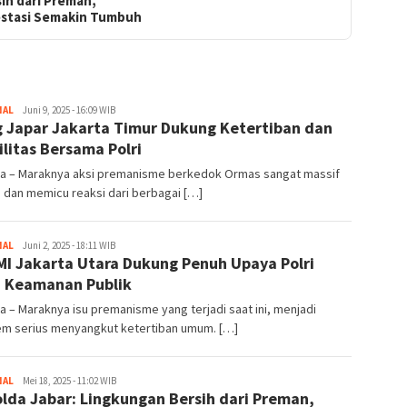
ih dari Preman,
estasi Semakin Tumbuh
NAL
Redaktur
Juni 9, 2025 - 16:09 WIB
 Japar Jakarta Timur Dukung Ketertiban dan
ilitas Bersama Polri
ta – Maraknya aksi premanisme berkedok Ormas sangat massif
i dan memicu reaksi dari berbagai […]
NAL
Redaktur
Juni 2, 2025 - 18:11 WIB
I Jakarta Utara Dukung Penuh Upaya Polri
 Keamanan Publik
a – Maraknya isu premanisme yang terjadi saat ini, menjadi
em serius menyangkut ketertiban umum. […]
NAL
Redaktur
Mei 18, 2025 - 11:02 WIB
lda Jabar: Lingkungan Bersih dari Preman,