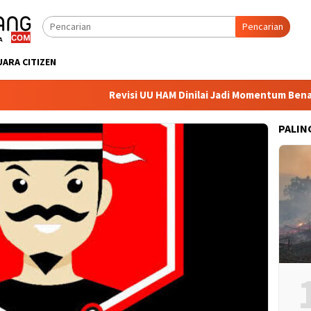
Pencarian
UARA CITIZEN
Revisi UU HAM Dinilai Jadi Momentum Benahi M
PALIN