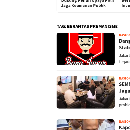
Dukung Penuh Upaya Polri
Bers
Jaga Keamanan Publik
Inv
TAG:
BERANTAS PREMANISME
NASIO
Bang
Stab
Jakar
terjad
NASIO
SEMM
Jaga
Jakart
probl
NASIO
Kapo