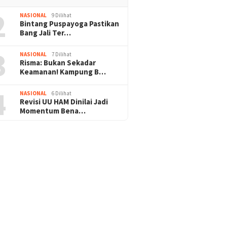
2
NASIONAL
9 Dilihat
Bintang Puspayoga Pastikan
Bang Jali Ter…
3
NASIONAL
7 Dilihat
Risma: Bukan Sekadar
Keamanan! Kampung B…
4
NASIONAL
6 Dilihat
Revisi UU HAM Dinilai Jadi
Momentum Bena…