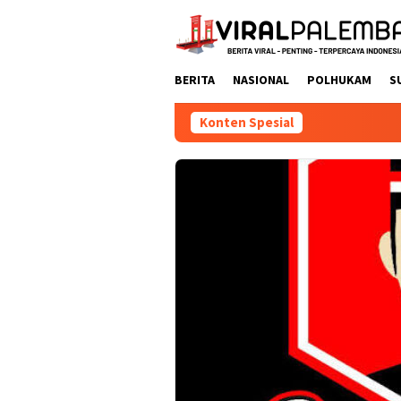
Loncat
ke
konten
BERITA
NASIONAL
POLHUKAM
S
Konten Spesial