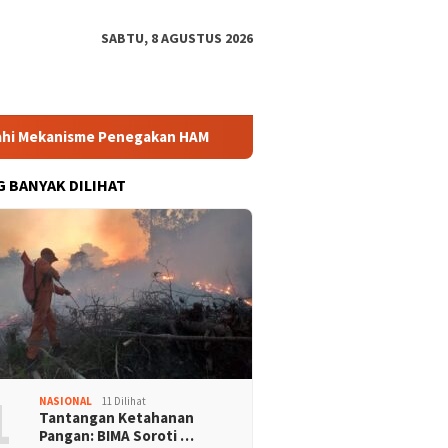
SABTU, 8 AGUSTUS 2026
ekanisme Penegakan HAM
Bintang Puspayoga Pastikan Bang
G BANYAK DILIHAT
1
NASIONAL
11 Dilihat
Tantangan Ketahanan
Pangan: BIMA Soroti …