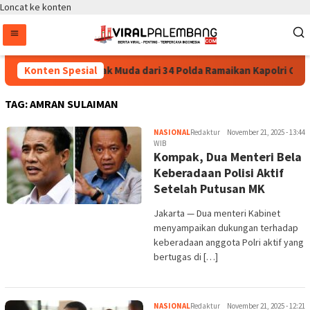
Loncat ke konten
Konten Spesial
35.936 Anak Muda dari 34 Polda Ramaikan Kapolri Cup 2
TAG:
AMRAN SULAIMAN
NASIONAL
Redaktur
November 21, 2025 - 13:44
WIB
Kompak, Dua Menteri Bela
Keberadaan Polisi Aktif
Setelah Putusan MK
Jakarta — Dua menteri Kabinet
menyampaikan dukungan terhadap
keberadaan anggota Polri aktif yang
bertugas di […]
NASIONAL
Redaktur
November 21, 2025 - 12:21