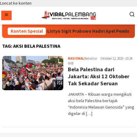
Loncat ke konten
Konten Spesial
Kapolri Listyo Sigit Prabowo Hadiri Apel Pembukaa
TAG:
AKSI BELA PALESTINA
NASIONAL
Redaktur
Oktober 12, 2025 - 10:24
WIB
Bela Palestina dari
Jakarta: Aksi 12 Oktober
Tak Sekadar Seruan
JAKARTA – Ribuan warga mengikuti
aksi bela Palestina bertajuk
“Indonesia Melawan Genosida” yang
digelar di […]