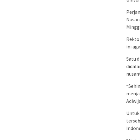
Perjan
Nusan
Minggu
Rektor
ini ag
Satu 
didala
nusant
“Sehi
menjad
Adiwij
Untuk 
terse
Indone