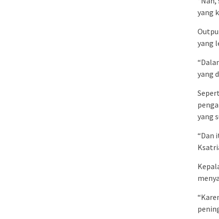
“Nah, 
yang k
Output
yang l
“Dalam
yang d
Sepert
pengab
yang s
“Dan i
Ksatri
Kepal
menya
“Karen
pening