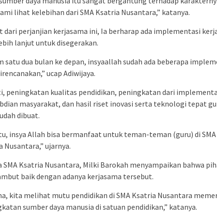
sumber daya manusia itu sangat bergantung terhadap karakternya
ami lihat kelebihan dari SMA Ksatria Nusantara,” katanya.
 dari perjanjian kerjasama ini, Ia berharap ada implementasi ker
ebih lanjut untuk disegerakan.
 satu dua bulan ke depan, insyaallah sudah ada beberapa implem
irencanakan,” ucap Adiwijaya.
i, peningkatan kualitas pendidikan, peningkatan dari implementa
dian masyarakat, dan hasil riset inovasi serta teknologi tepat g
udah dibuat.
tu, insya Allah bisa bermanfaat untuk teman-teman (guru) di SMA
a Nusantara,” ujarnya.
a SMA Ksatria Nusantara, Milki Barokah menyampaikan bahwa pi
mbut baik dengan adanya kerjasama tersebut.
a, kita melihat mutu pendidikan di SMA Ksatria Nusantara meme
katan sumber daya manusia di satuan pendidikan,” katanya.