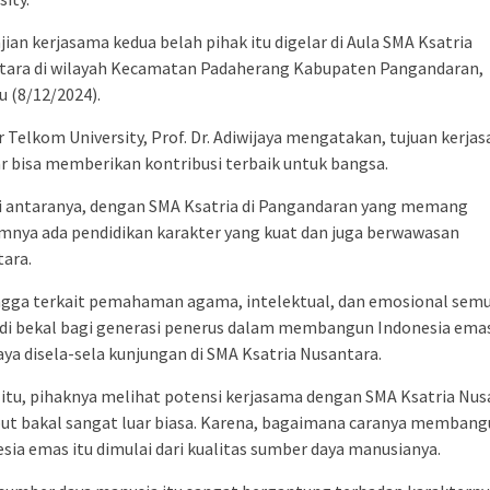
jian kerjasama kedua belah pihak itu digelar di Aula SMA Ksatria
tara di wilayah Kecamatan Padaherang Kabupaten Pangandaran,
 (8/12/2024).
 Telkom University, Prof. Dr. Adiwijaya mengatakan, tujuan kerja
ar bisa memberikan kontribusi terbaik untuk bangsa.
di antaranya, dengan SMA Ksatria di Pangandaran yang memang
mnya ada pendidikan karakter yang kuat dan juga berwawasan
ara.
ngga terkait pemahaman agama, intelektual, dan emosional sem
i bekal bagi generasi penerus dalam membangun Indonesia emas,
aya disela-sela kunjungan di SMA Ksatria Nusantara.
itu, pihaknya melihat potensi kerjasama dengan SMA Ksatria Nus
but bakal sangat luar biasa. Karena, bagaimana caranya memban
sia emas itu dimulai dari kualitas sumber daya manusianya.