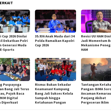
ERKAIT
i Cup 2026 Dinilai
35.936 Anak Muda dari 34
Revisi UU HAM Dini
il Dekatkan Polri
Polda Ramaikan Kapolri
Jadi Momentum B
n Generasi Muda
Cup 2026
Mekanisme Peneg
E-Sports
HAM
ng Puspayoga
Risma: Bukan Sekadar
Tantangan Ketah
an Bang Jali Terus
Keamanan! Kampung
Pangan: BIMA Soro
au, Pojok Baca
Bang Jali Sukses Kelola
Ancaman Kemarau
KM Digital
Sampah hingga
Panjang Akibat
 Diperkuat
Ketahanan Pangan
Pergeseran Iklim