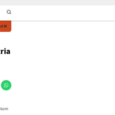
a Lewat E-Sports
35.936 Anak Muda dari 34 Polda Ramaikan
ria
a
elkom