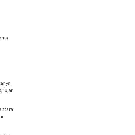
sama
uanya
” ujar
antara
gun