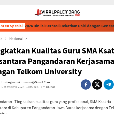
ri Cup 2026 Dinilai Berhasil Dekatkan Polri dengan Generasi Mud
nten Spesial
da
Nasional
ngkatkan Kualitas Guru SMA Ksat
santara Pangandaran Kerjasam
ngan Telkom University
Hostingkomaindonesia@gmail.com
Desember 8, 2024 - 18:00 WIB
374 Dilihat
daran- Tingkatkan kualitas guru yang profesional, SMA Ksatria
tara di Kabupaten Pangandaran Jawa Barat kerjasama dengan T
sity.