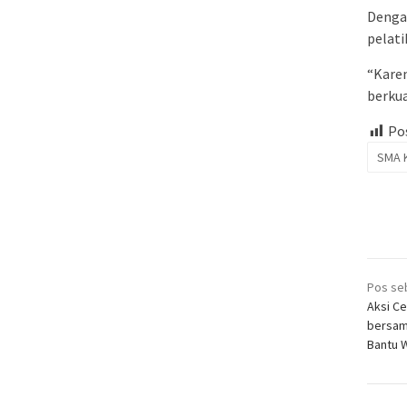
Dengan
pelati
“Karen
berkua
Pos
SMA K
Nav
Pos se
pos
Aksi C
bersam
Bantu W