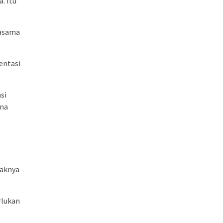
. Itu
jasama
entasi
si
una
haknya
rlukan