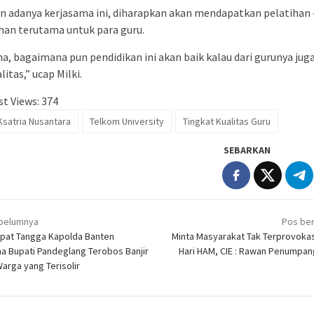
 adanya kerjasama ini, diharapkan akan mendapatkan pelatihan 
han terutama untuk para guru.
a, bagaimana pun pendidikan ini akan baik kalau dari gurunya jug
litas,” ucap Milki.
t Views:
374
satria Nusantara
Telkom University
Tingkat Kualitas Guru
SEBARKAN
igasi
belumnya
Pos ber
epat Tangga Kapolda Banten
Minta Masyarakat Tak Terprovoka
a Bupati Pandeglang Terobos Banjir
Hari HAM, CIE : Rawan Penumpan
arga yang Terisolir