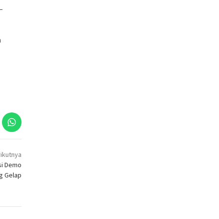
–
a
ikutnya
si Demo
g Gelap