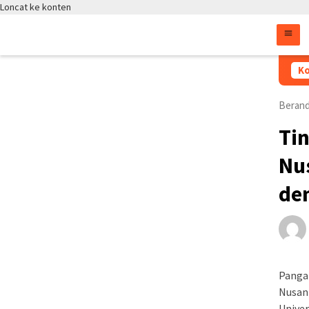
Loncat ke konten
Kapol
Ko
Beran
Ti
Nu
de
Pangan
Nusan
Univer