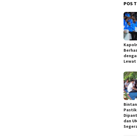
POS T
Kapolr
Berhas
denga
Lewat 
Binta
Pastik
Dipant
dan UM
Segera