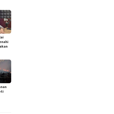
lai
enahi
akan
anan
ti