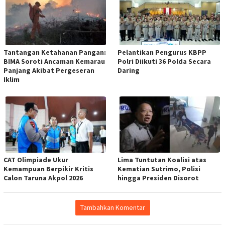
Tantangan Ketahanan Pangan:
Pelantikan Pengurus KBPP
BIMA Soroti Ancaman Kemarau
Polri Diikuti 36 Polda Secara
Panjang Akibat Pergeseran
Daring
Iklim
CAT Olimpiade Ukur
Lima Tuntutan Koalisi atas
Kemampuan Berpikir Kritis
Kematian Sutrimo, Polisi
Calon Taruna Akpol 2026
hingga Presiden Disorot
Tambahkan Komentar