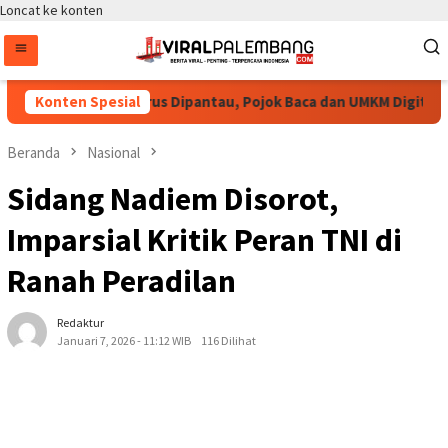
Loncat ke konten
kan Bang Jali Terus Dipantau, Pojok Baca dan UMKM Digital Sege
Konten Spesial
Beranda
Nasional
Sidang Nadiem Disorot,
Imparsial Kritik Peran TNI di
Ranah Peradilan
Redaktur
Januari 7, 2026 - 11:12 WIB
116 Dilihat