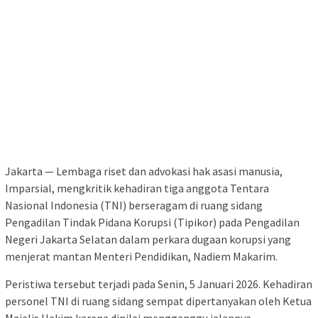
Jakarta — Lembaga riset dan advokasi hak asasi manusia,
Imparsial, mengkritik kehadiran tiga anggota Tentara
Nasional Indonesia (TNI) berseragam di ruang sidang
Pengadilan Tindak Pidana Korupsi (Tipikor) pada Pengadilan
Negeri Jakarta Selatan dalam perkara dugaan korupsi yang
menjerat mantan Menteri Pendidikan, Nadiem Makarim.
Peristiwa tersebut terjadi pada Senin, 5 Januari 2026. Kehadiran
personel TNI di ruang sidang sempat dipertanyakan oleh Ketua
Majelis Hakim karena dinilai mengganggu jalannya