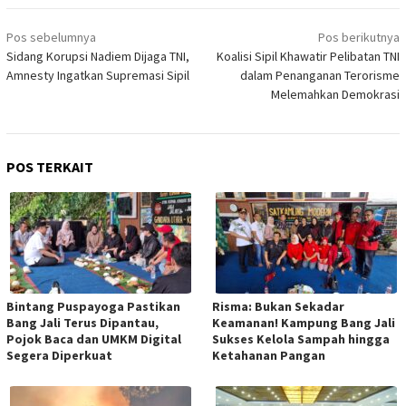
Navigasi
Pos sebelumnya
Pos berikutnya
pos
Sidang Korupsi Nadiem Dijaga TNI,
Koalisi Sipil Khawatir Pelibatan TNI
Amnesty Ingatkan Supremasi Sipil
dalam Penanganan Terorisme
Melemahkan Demokrasi
POS TERKAIT
Bintang Puspayoga Pastikan
Risma: Bukan Sekadar
Bang Jali Terus Dipantau,
Keamanan! Kampung Bang Jali
Pojok Baca dan UMKM Digital
Sukses Kelola Sampah hingga
Segera Diperkuat
Ketahanan Pangan